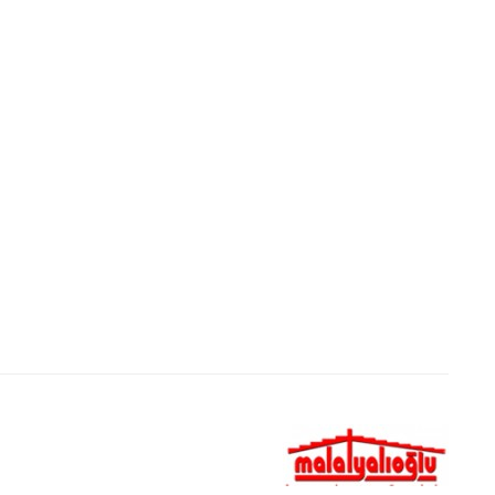
apex rage hack cheap