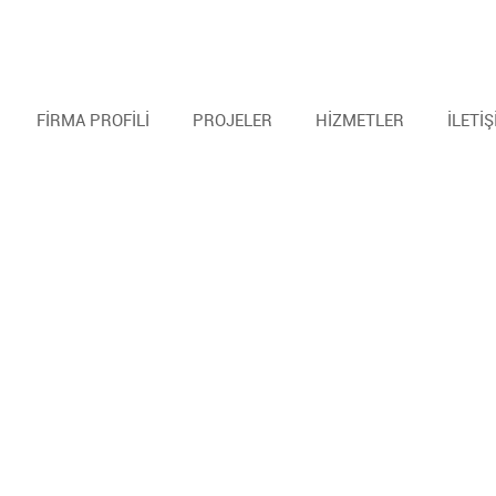
FİRMA PROFİLİ
PROJELER
HİZMETLER
İLETİ
Cheats
Steam
Vac
Cheats
Infinite stamina
Osiris
Green trust factor
Trainer hack
Rage hack