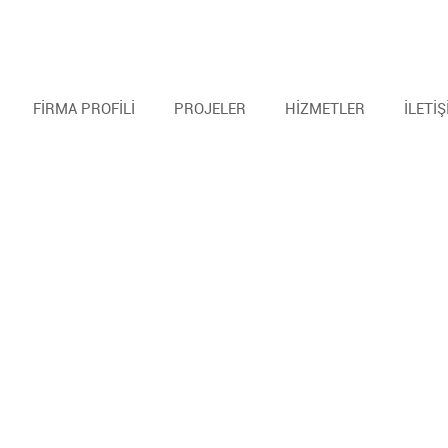
FİRMA PROFİLİ
PROJELER
HİZMETLER
İLETİ
Cheats
Autofire
Cheaters
Cheaters
Vac ban
Hacks
Silent aim
Anti aim script
Macro