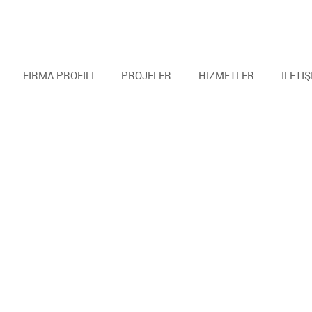
FİRMA PROFİLİ
PROJELER
HİZMETLER
İLETİ
Cheats
Speedhack
Cheats
Loaders
Rapid fire
Fake lag
Server blocker
Server blocker
Fly hack