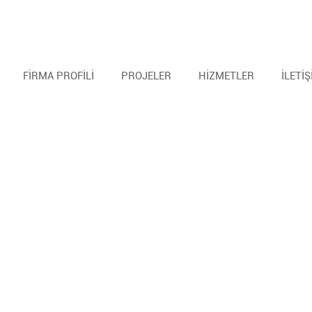
FİRMA PROFİLİ
PROJELER
HİZMETLER
İLETİ
Cheats
Rage hack
Infinite
Loaders
Elitepvpers
Cheap
Download
Backtrack
Aimbot